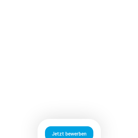
Siham Aftouh
Bereichsleitung
Human Resources
(0211) 890 91 23
Tel
E-Mail
Jetzt bewerben